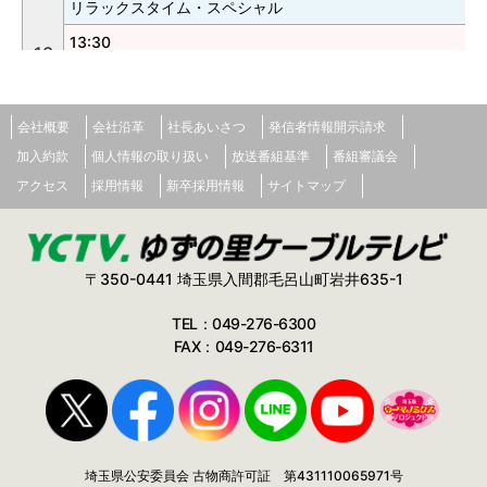
リラックスタイム・スペシャル
13:30
13
町長に聞く（毛呂山町）
13:45
町長に聞く（越生町）
会社概要
会社沿革
社長あいさつ
発信者情報開示請求
加入約款
14:00
個人情報の取り扱い
放送番組基準
番組審議会
野ばらの会 朗読の時間
アクセス
採用情報
新卒採用情報
サイトマップ
14
14:30
彩の国ケーブルテレビ情報局
15:00
〒350-0441 埼玉県入間郡毛呂山町岩井635-1
おしえて！上領先生
TEL：049-276-6300
15:15
15
FAX：049-276-6311
まるっと！（東松山ケーブルテレビ制作）
科
15
ビ
15:45
1
いるまにあ（入間ケーブルテレビ制作）
山
埼玉県公安委員会 古物商許可証 第431110065971号
ル