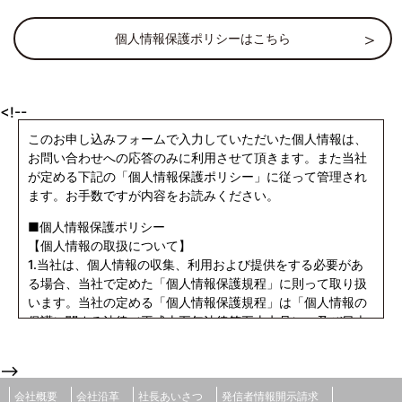
個人情報保護ポリシーはこちら
<!--
このお申し込みフォームで入力していただいた個人情報は、
お問い合わせへの応答のみに利用させて頂きます。また当社
が定める下記の「個人情報保護ポリシー」に従って管理され
ます。お手数ですが内容をお読みください。
■個人情報保護ポリシー
【個人情報の取扱について】
1.当社は、個人情報の収集、利用および提供をする必要があ
る場合、当社で定めた「個人情報保護規程」に則って取り扱
います。当社の定める「個人情報保護規程」は「個人情報の
保護に関する法律（平成十五年法律第五十七号）」及び日本
工業規格「個人情報に関するコンプライアンス・プログラム
の要求事項（JIS Q 15001:2006）」ならびに「電気通信事
-->
業における個人情報保護に関するガイドライン（平成16年8
月31日 総務省告示第695号）」に準拠して策定されており、
会社概要
会社沿革
社長あいさつ
発信者情報開示請求