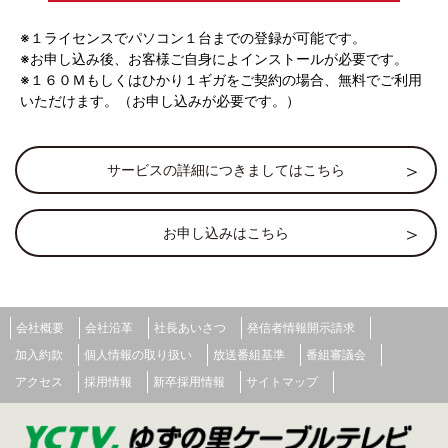
第三者機関から数多く表彰、世界に認められた製品。
※１ライセンスでパソコン１台までの登録が可能です。
※お申し込み後、お客様ご自身によインストールが必要です。
※１６０Ｍもしくはひかり１ギガをご契約の場合、無料でご利用
いただけます。（お申し込みが必要です。）
サービスの詳細につきましてはこちら
お申し込みはこちら
紛失や盗難対策もバッチリ。お子さんの
見守りにも
会社概要
会社沿革
社長あいさつ
発信者情報開示請求
充実したスマホ、タブレット管理
加入約款
個人情報の取り扱い
放送番組基準
番組審議会
紛失や盗難対策もバッチリ。
アクセス
採用情報
新卒採用情報
サイトマップ
デバイスの位置情報を瞬時に把握。お子さんの見守りに
も役立つ！