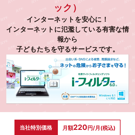
ライセンスの管理はWebで簡単に。
ック）
インターネットを安心に！
インターネットに氾濫している有害な情
報から
子どもたちを守るサービスです。
世界で評価されたスキャン機能
既知のウイルスはもちろん、未知のウイルスも振る舞い
検知でブロック！
近年被害が増大しているランサムウェアも、高い精度で
220
当社特別価格
月額
円/月(税込)
検出することができます。