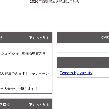
2026プロ野球放送詳細はこちら
せ
公式F
もっと見る
ュiPhone（整備済中古スマ
Tweets by yuzutv
お悩み解決できます！キャンペーン
球埼玉大会を生中継します！
ブログ
もっと見る