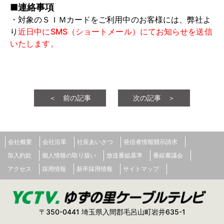
■連絡事項
・対象のＳＩＭカードをご利用中のお客様には、弊社よ
り
近日中にSMS（ショートメール）にてお知らせを送信
いたします。
＜ 前の記事
次の記事 ＞
会社概要
会社沿革
社長あいさつ
発信者情報開示請求
加入約款
個人情報の取り扱い
放送番組基準
番組審議会
アクセス
採用情報
新卒採用情報
サイトマップ
〒350-0441 埼玉県入間郡毛呂山町岩井635-1