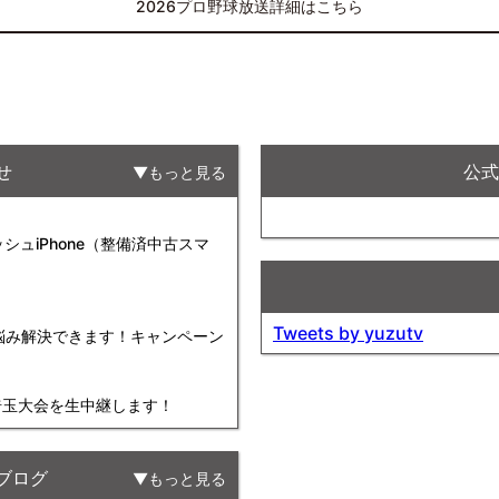
2026プロ野球放送詳細はこちら
せ
公式F
もっと見る
ュiPhone（整備済中古スマ
Tweets by yuzutv
お悩み解決できます！キャンペーン
球埼玉大会を生中継します！
ブログ
もっと見る