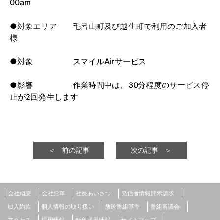
00am
●対象エリア 毛呂山町及び越生町で利用のご加入者
様
●対象 スマイルAirサービス
●影響 作業時間中は、30分程度のサービス停
止が2回発生します
＜ 前の記事
次の記事 ＞
会社概要
会社沿革
社長あいさつ
発信者情報開示請求
加入約款
個人情報の取り扱い
放送番組基準
番組審議会
アクセス
採用情報
新卒採用情報
サイトマップ