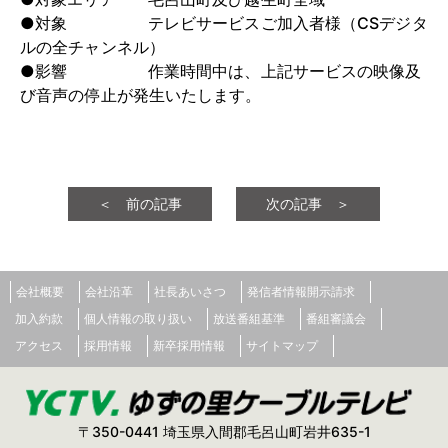
●対象 テレビサービスご加入者様（CSデジタ
ルの全チャンネル）
●影響 作業時間中は、上記サービスの映像及
び音声の停止が発生いたします。
＜ 前の記事
次の記事 ＞
会社概要
会社沿革
社長あいさつ
発信者情報開示請求
加入約款
個人情報の取り扱い
放送番組基準
番組審議会
アクセス
採用情報
新卒採用情報
サイトマップ
〒350-0441 埼玉県入間郡毛呂山町岩井635-1