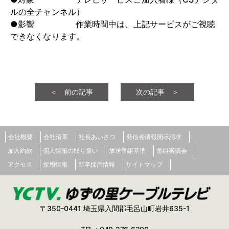
ルの全チャンネル）
●影響 作業時間中は、上記サービスがご視聴
できなくなります。
＜ 前の記事
次の記事 ＞
会社概要
会社沿革
社長あいさつ
発信者情報開示請求
加入約款
個人情報の取り扱い
放送番組基準
番組審議会
アクセス
採用情報
新卒採用情報
サイトマップ
〒350-0441 埼玉県入間郡毛呂山町岩井635-1