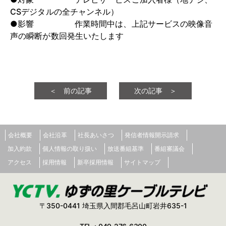
CSデジタルの全チャンネル）
●影響 作業時間中は、上記サービスの映像音
声の瞬断が数回発生いたします
＜ 前の記事
次の記事 ＞
会社概要
会社沿革
社長あいさつ
発信者情報開示請求
加入約款
個人情報の取り扱い
放送番組基準
番組審議会
アクセス
採用情報
新卒採用情報
サイトマップ
〒350-0441 埼玉県入間郡毛呂山町岩井635-1