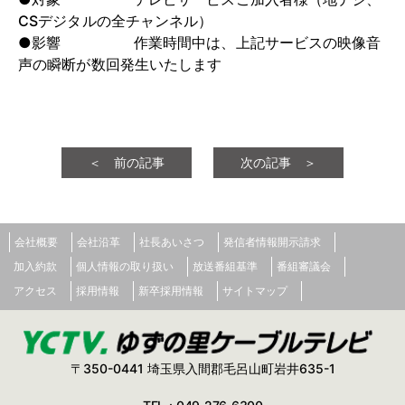
CSデジタルの全チャンネル）
●影響 作業時間中は、上記サービスの映像音
声の瞬断が数回発生いたします
＜ 前の記事
次の記事 ＞
会社概要
会社沿革
社長あいさつ
発信者情報開示請求
加入約款
個人情報の取り扱い
放送番組基準
番組審議会
アクセス
採用情報
新卒採用情報
サイトマップ
〒350-0441 埼玉県入間郡毛呂山町岩井635-1