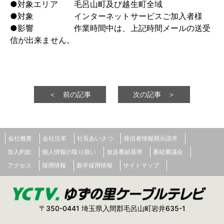
●対象エリア 毛呂山町及び越生町全域
●対象 インターネットサービスご加入者様
●影響 作業時間中は、上記時間メールの送受
信が出来ません。
＜ 前の記事
次の記事 ＞
会社概要
会社沿革
社長あいさつ
発信者情報開示請求
加入約款
個人情報の取り扱い
放送番組基準
番組審議会
アクセス
採用情報
新卒採用情報
サイトマップ
〒350-0441 埼玉県入間郡毛呂山町岩井635-1