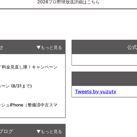
2026プロ野球放送詳細はこちら
せ
公式F
もっと見る
タイ料金見直し隊！キャンペーン
 (8/31まで)
Tweets by yuzutv
ュiPhone（整備済中古スマ
ブログ
もっと見る