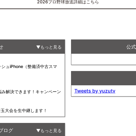
2026プロ野球放送詳細はこちら
せ
公式F
もっと見る
ュiPhone（整備済中古スマ
Tweets by yuzutv
お悩み解決できます！キャンペーン
球埼玉大会を生中継します！
ブログ
もっと見る