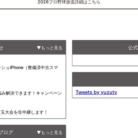
2026プロ野球放送詳細はこちら
せ
公式F
もっと見る
ュiPhone（整備済中古スマ
Tweets by yuzutv
お悩み解決できます！キャンペーン
球埼玉大会を生中継します！
ブログ
もっと見る